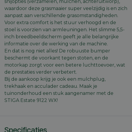
snijopties (verzamelen, mulchen, achteruitworp),
Functioneel
Niet-
waardoor deze grasmaaier super veelzijdig is en zich
geclassificeerd
aanpast aan verschillende grasomstandigheden.
Voor extra comfort is het stuur verhoogd en de
stoel is voorzien van armleuningen. Het slimme 5,5-
inch breedbeeldscherm geeft je alle belangrijke
informatie over de werking van de machine.
En dat is nog niet alles! De robuuste bumper
Strikt noodzakelijk
Prestatie
Targeting
beschermt de voorkant tegen stoten, en de
Functioneel
Niet-geclassificeerd
motorkap zorgt voor een betere luchttoevoer, wat
Strikt noodzakelijke cookies maken de
de prestaties verder verbetert.
kernfunctionaliteiten van de website mogelijk, zoals
Bij de aankoop krijg je ook een mulchplug,
gebruikersaanmelding en accountbeheer. De
website kan niet goed worden gebruikt zonder de
trekhaak en acculader cadeau. Maak je
strikt noodzakelijke cookies.
tuinonderhoud een stuk aangenamer met de
Aanbieder
/
STIGA Estate 9122 WX!
Naam
Vervaldatum
Omschri
Domein
session_id
machineland.be
1 week
Dit cook
gebruik
identifi
op te sl
uw huidi
Specificaties
op de we