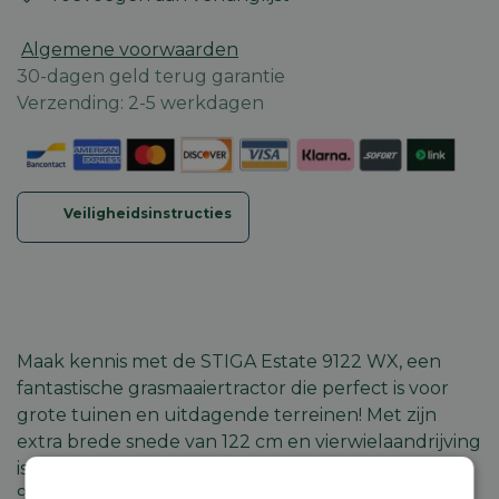
Algemene voorwaarden
30-dagen geld terug garantie
Verzending: 2-5 werkdagen
Veiligheidsinstructies
Maak kennis met de STIGA Estate 9122 WX, een
fantastische grasmaaiertractor die perfect is voor
grote tuinen en uitdagende terreinen! Met zijn
extra brede snede van 122 cm en vierwielaandrijving
is hij ideaal voor het maaien van gazons tot wel
9000 m2, zelfs op hellingen.