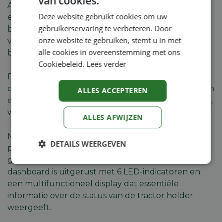
van cookies.
Aangedreven door een krachtige Honda GCV 530 -
Deze website gebruikt cookies om uw
een 530 cc tweecilindermotor met één cilinder -
gebruikerservaring te verbeteren. Door
biedt deze tractor indrukwekkend koppel,
onze website te gebruiken, stemt u in met
vermindert trillingen, garandeert een efficiënt
alle cookies in overeenstemming met ons
brandstofverbruik en minimaliseert de uitstoot.
Cookiebeleid.
Lees verder
De Estate 798W Special is ontworpen met het oog
op gebruikerscomfort, met een verstelbare stoel en
ALLES ACCEPTEREN
een stuur voorzien van ergonomische handgrepen,
wat bijdraagt aan een aangename rijervaring.
ALLES AFWIJZEN
Met een robuuste gietijzeren vooras is deze tractor
DETAILS WEERGEVEN
perfect uitgerust om de uitdagingen van intensief
gebruik op moeilijk terrein aan te kunnen. Het
Strikt
Prestatie
Targeting
dashboard is uitgerust met 6 LED-indicatoren en
noodzakelijk
een multifunctioneel display dat essentiële
informatie over de status van de tractor helder
weergeeft.
Functioneel
Niet-
geclassificeerd