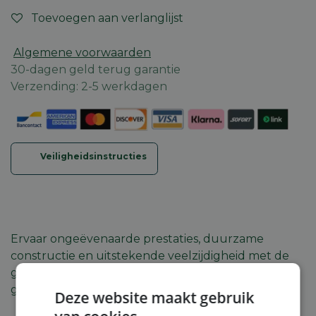
Toevoegen aan verlanglijst
Algemene voorwaarden
30-dagen geld terug garantie
Verzending: 2-5 werkdagen
Veiligheidsinstructies
Ervaar ongeëvenaarde prestaties, duurzame
constructie en uitstekende veelzijdigheid met de
geavanceerde STIGA Estate 798W Speciale
gazontractor.
Deze website maakt gebruik