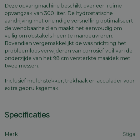
Deze opvangmachine beschikt over een ruime
opvangzak van 300 liter. De hydrostatische
aandrijving met oneindige versnelling optimaliseert
de wendbaarheid en maakt het eenvoudig om
veilig om obstakels heen te manoeuvreren.
Strikt noodzakelijk
Prestatie
Targeting
Bovendien vergemakkelijkt de wasinrichting het
probleemloos verwijderen van corrosief vuil van de
Functioneel
Niet-geclassificeerd
onderzijde van het 98 cm versterkte maaidek met
Strikt noodzakelijke cookies maken de
twee messen.
kernfunctionaliteiten van de website mogelijk, zoals
gebruikersaanmelding en accountbeheer. De
website kan niet goed worden gebruikt zonder de
Inclusief mulchstekker, trekhaak en acculader voor
strikt noodzakelijke cookies.
extra gebruiksgemak.
Aanbieder
/
Naam
Vervaldatum
Omschri
Domein
session_id
machineland.be
1 week
Dit cook
gebruik
Specificaties
identifi
op te sl
uw huidi
op de we
sessie I
Merk
Stiga
gebruik