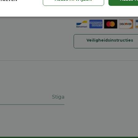
30-dagen geld terug gara
Verzending: 2-5 werkdag
Prestatie
Targeting
Functioneel
Veiligheidsinstructies
trikt noodzakelijk
Prestatie
Targeting
Functioneel
Niet-geclassificee
 cookies maken de kernfunctionaliteiten van de website mogelijk, zoals gebruikersaanm
bsite kan niet goed worden gebruikt zonder de strikt noodzakelijke cookies.
Aanbieder
/
Vervaldatum
Omschrijving
Stiga
Domein
machineland.be
1 week
Dit cookie wordt gebruikt om een identificatie
voor uw huidige sessie op de website. De sessi
om een veilige en consistente gebruikerservar
ervoor te zorgen dat pagina wijzigingen of ite
onthouden van pagina naar pagina. Het slaat g
gegevens op.
nt
5 maanden 4
Deze cookie wordt gebruikt door de Cookie-Sc
CookieScript