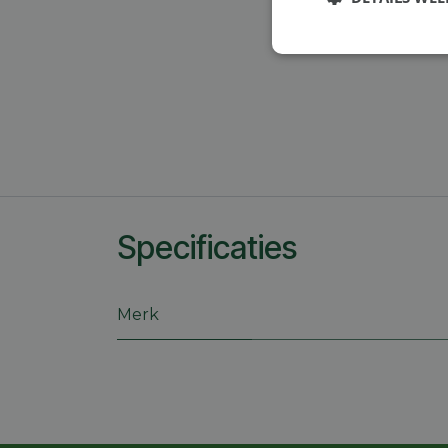
Strikt
noodzakelijk
S
Specificaties
Strikt noodzakelijke
accountbeheer. De we
Naam
Merk
session_id
CookieScriptConse