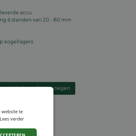
eleverde accu
ing 6 standen van 20 - 80 mm
p kogellagers
an winkelmandje toevoegen
lijst
 website te
Lees verder
ACCEPTEREN