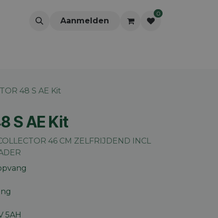
0
Aanmelden
OR 48 S AE Kit
 S AE Kit
COLLECTOR 46 CM ZELFRIJDEND INCL
LADER
 opvang
ling
V 5AH