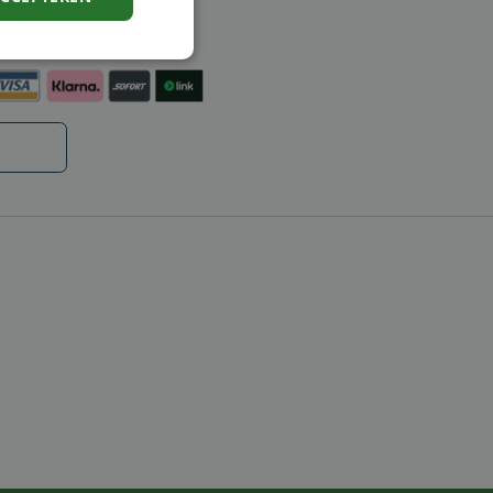
ntie
en
Niet-
geclassificeerd
rd
elding en
code op te slaan
e ID wordt gebruikt
ing te behouden,
m selecties worden
een persoonlijke
ript.com-service om