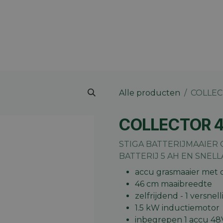
 merk
Contact
Vacatures
Onze winkels
Blog
Alle producten
COLLECT
COLLECTOR 48
STIGA BATTERIJMAAIER 
BATTERIJ 5 AH EN SNEL
accu grasmaaier met
46 cm maaibreedte
zelfrijdend - 1 versnel
1.5 kW inductiemotor
inbegrepen 1 accu 48