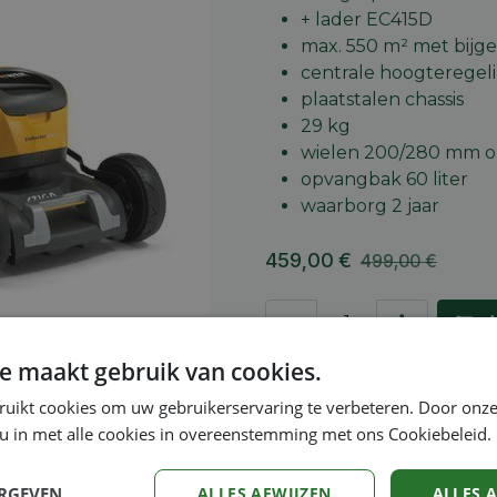
+ lader EC415D
max. 550 m² met bijg
centrale hoogteregel
plaatstalen chassis
29 kg
wielen 200/280 mm o
opvangbak 60 liter
waarborg 2 jaar
459,00
€
499,00
€
A
e maakt gebruik van cookies.
Toevoegen aan verlang
ruikt cookies om uw gebruikerservaring te verbeteren. Door onze
Vergelijken
 u in met alle cookies in overeenstemming met ons Cookiebeleid.
Algemene voorwaarden
ERGEVEN
ALLES AFWIJZEN
ALLES 