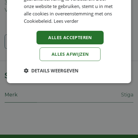
30-dagen geld terug garantie
onze website te gebruiken, stemt u in met
Verzending: 2-5 werkdagen
alle cookies in overeenstemming met ons
Cookiebeleid.
Lees verder
ALLES ACCEPTEREN
Veiligheidsinstructies
ALLES AFWIJZEN
DETAILS WEERGEVEN
Specificaties
Strikt
Prestatie
Targeting
noodzakelijk
Merk
Stiga
Functioneel
Niet-
geclassificeerd