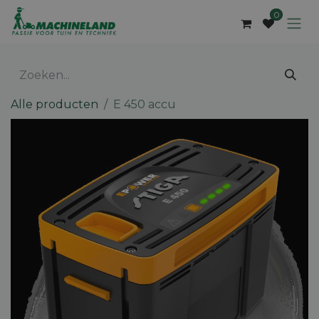
Overslaan naar inhoud
0
Alle producten
E 450 accu