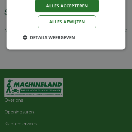
ALLES ACCEPTEREN
Specificaties
ALLES AFWIJZEN
Merk
Stiga
DETAILS WEERGEVEN
Strikt
Prestatie
Targeting
noodzakelijk
Functioneel
Niet-
geclassificeerd
Over ons
Openingsuren
Klantenservices
Strikt noodzakelijk
Prestatie
Targeting