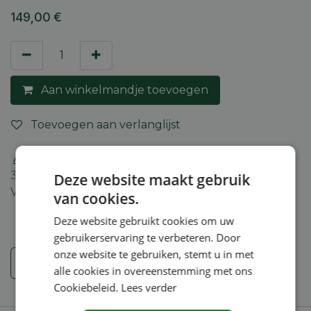
149,00
€
Aan winkelmandje toevoegen
Toevoegen aan verlanglijst
Algemene voorwaarden
30-dagen geld terug garantie
Deze website maakt gebruik
Verzending: 2-5 werkdagen
van cookies.
Deze website gebruikt cookies om uw
gebruikerservaring te verbeteren. Door
onze website te gebruiken, stemt u in met
Veiligheidsinstructies
alle cookies in overeenstemming met ons
Cookiebeleid.
Lees verder