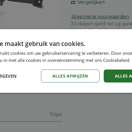
Vergelijken
Algemene voorwaarden
30-dagen geld terug gara
Verzending: 2-5 werkdag
e maakt gebruik van cookies.
ruikt cookies om uw gebruikerservaring te verbeteren. Door onze
 u in met alle cookies in overeenstemming met ons Cookiebeleid.
Veiligheidsinstructies
ERGEVEN
ALLES AFWIJZEN
ALLES 
Prestatie
Targeting
Functioneel
Stiga