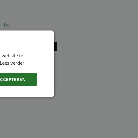
ntie
en
 website te
Lees verder
ACCEPTEREN
Niet-
geclassificeerd