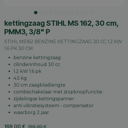
kettingzaag STIHL MS 162, 30 cm,
PMM3, 3/8" P
STIHL MS162 BENZINE KETTINGZAAG 30 CC 1.2 KW
1.6 PK 30 CM
benzine kettingzaag
cilinderinhoud 30 cc
1.2 kW 1.6 pk
4.5 kg
30 cm zaagbladlengte
combischakelaar met stopknopfunctie
zijdelingse kettingspanner
anti-vibratiesysteem - compensator
waarborg 2 jaar
168,00
€
199,00
€