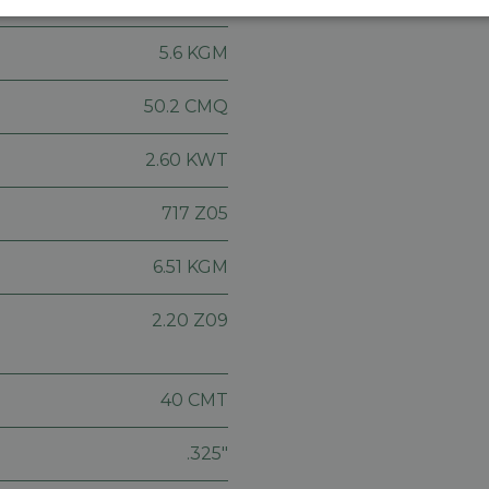
Prestatie
Targeting
Functioneel
5.6 KGM
50.2 CMQ
2.60 KWT
trikt noodzakelijk
Prestatie
Targeting
Functioneel
Niet-geclassificee
717 Z05
 cookies maken de kernfunctionaliteiten van de website mogelijk, zoals gebruikersaanm
bsite kan niet goed worden gebruikt zonder de strikt noodzakelijke cookies.
6.51 KGM
Aanbieder
/
Vervaldatum
Omschrijving
Domein
2.20 Z09
machineland.be
1 week
Dit cookie wordt gebruikt om een identificatie
voor uw huidige sessie op de website. De sessi
om een veilige en consistente gebruikerservar
ervoor te zorgen dat pagina wijzigingen of ite
onthouden van pagina naar pagina. Het slaat g
40 CMT
gegevens op.
nt
5 maanden 4
Deze cookie wordt gebruikt door de Cookie-Sc
CookieScript
.325"
weken
de cookievoorkeuren van bezoekers te onthou
machineland.be
banner van Cookie-Script.com is noodzakelijk 
werken.