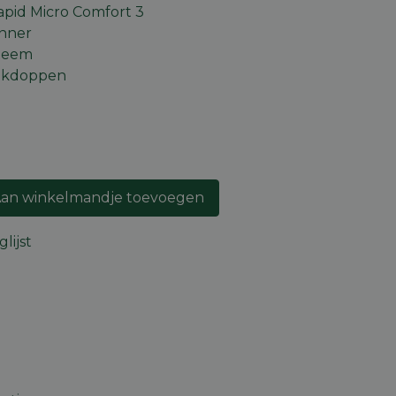
apid Micro Comfort 3
anner
steem
ankdoppen
an winkelmandje toevoegen
lijst