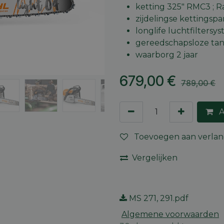
ketting 325" RMC3 ; R
zijdelingse kettingsp
longlife luchtfiltersy
gereedschapsloze t
waarborg 2 jaar
679,00
€
789,00
€
A
Toevoegen aan verlang
Vergelijken
MS 271, 291.pdf
Algemene voorwaarden