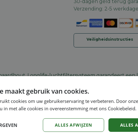
30-dagen geld terug gara
Verzending: 2-5 werkdag
Veiligheidsinstructies
aardhout. Longlife-luchtfiltersysteem garandeert een l
 en veilig tanken, snelle servicetoegang dankzij de e
e maakt gebruik van cookies.
ro zaagketting voor superieure zaagkracht.
ruikt cookies om uw gebruikerservaring te verbeteren. Door onze
 u in met alle cookies in overeenstemming met ons Cookiebeleid.
ERGEVEN
ALLES AFWIJZEN
ALLES 
Stihl