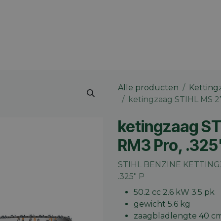
 merk
Contact
Vacatures
Onze winkels
Blog
Alle producten
Ketting
ketingzaag STIHL MS 27
ketingzaag ST
RM3 Pro, .325
STIHL BENZINE KETTINGZA
.325" P
50.2 cc 2.6 kW 3.5 pk
gewicht 5.6 kg
zaagbladlengte 40 c