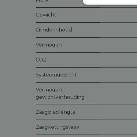
Strikt
noodzakelijk
Gewicht
Cilinderinhoud
Vermogen
S
CO2
Strikt noodzakelijke
accountbeheer. De we
Systeemgewicht
Naam
Vermogen-
session_id
gewichtverhouding
Zaagbladlengte
CookieScriptConse
Zaagkettingsteek