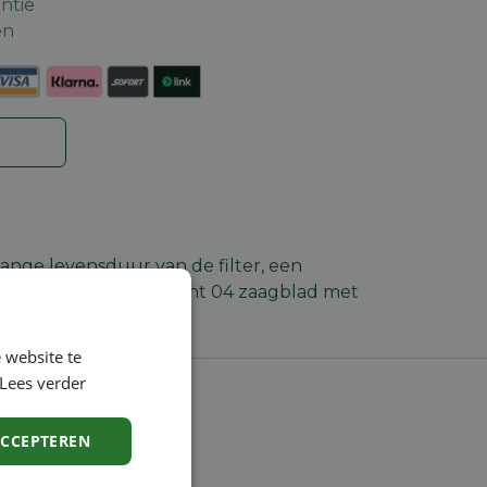
ntie
en
ange levensduur van de filter, een
endelige motorkap. Light 04 zaagblad met
 website te
Lees verder
ACCEPTEREN