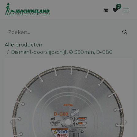
Overslaan naar inhoud
0
Alle producten
Diamant-doorslijpschijf, Ø 300mm, D-G80