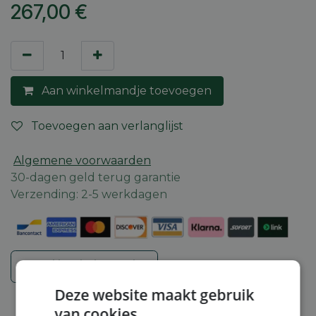
267,00
€
Aan winkelmandje toevoegen
Toevoegen aan verlanglijst
Algemene voorwaarden
30-dagen geld terug garantie
Verzending: 2-5 werkdagen
Veiligheidsinstructies
Deze website maakt gebruik
van cookies.