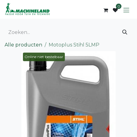
Overslaan naar inhoud
0
Alle producten
Motoplus Stihl 5LMP
Online niet bestelbaar