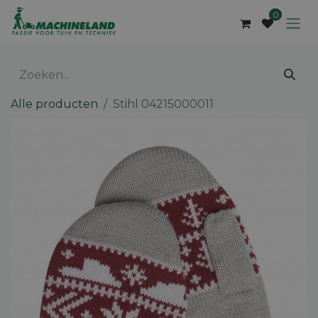
Overslaan naar inhoud
0
Alle producten
Stihl 04215000011