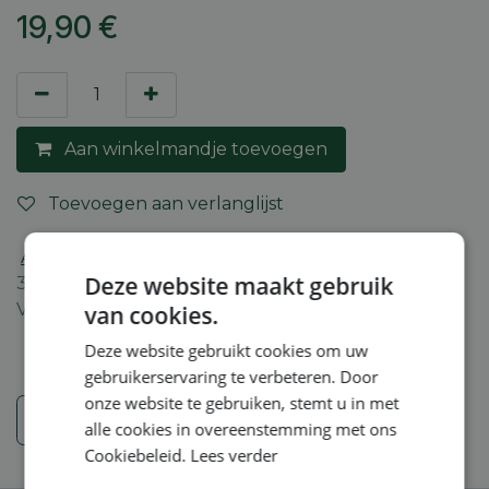
19,90
€
Aan winkelmandje toevoegen
Toevoegen aan verlanglijst
Algemene voorwaarden
Deze website maakt gebruik
30-dagen geld terug garantie
Verzending: 2-5 werkdagen
van cookies.
Deze website gebruikt cookies om uw
gebruikerservaring te verbeteren. Door
onze website te gebruiken, stemt u in met
Veiligheidsinstructies
alle cookies in overeenstemming met ons
Cookiebeleid.
Lees verder