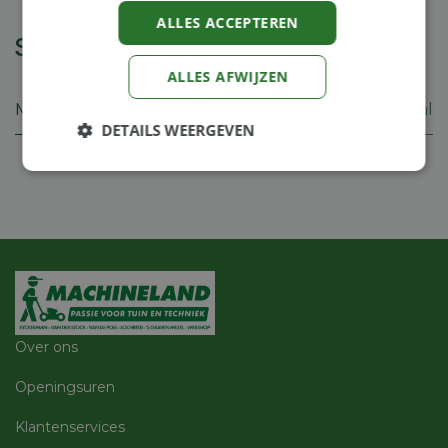
ALLES ACCEPTEREN
Specificaties
ALLES AFWIJZEN
Merk
Stihl
DETAILS WEERGEVEN
Strikt
Prestatie
Targeting
noodzakelijk
Functioneel
Niet-
geclassificeerd
Over ons
Openingsuren
Strikt noodzakelijk
Prestatie
Targeting
Klantenservices