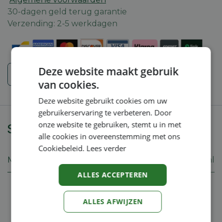
30-dagen geld terug garantie
Verzending: 2-5 werkdagen
Deze website maakt gebruik
Veiligheidsinstructies
van cookies.
Deze website gebruikt cookies om uw
gebruikerservaring te verbeteren. Door
onze website te gebruiken, stemt u in met
Specificaties
alle cookies in overeenstemming met ons
Cookiebeleid.
Lees verder
Merk
Stihl
ALLES ACCEPTEREN
ALLES AFWIJZEN