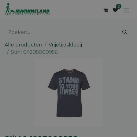
Overslaan naar inhoud
0
Alle producten
Vrijetijdskledij
Stihl 04205000956