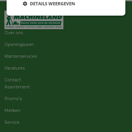
DETAILS WEERGEVEN
Strikt
Prestatie
Targeting
noodzakelijk
Over ons
Functioneel
Niet-
Openingsuren
geclassificeerd
Klantenservices
Vacatures
Contact
Assortiment
Strikt noodzakelijk
Prestatie
Targeting
Functioneel
Niet-geclassificeerd
Promo's
Strikt noodzakelijke cookies maken de
Merken
kernfunctionaliteiten van de website mogelijk, zoals
gebruikersaanmelding en accountbeheer. De
Service
website kan niet goed worden gebruikt zonder de
strikt noodzakelijke cookies.