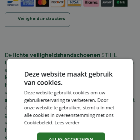
Veiligheidsinstructies
De
lichte veiligheidshandschoenen
STIHL
DYNAMIC SensoLight bieden je op elk ogenblik een
stevige grip.
Professionele en privégebruikers
Deze website maakt gebruik
kunnen nauwkeurig en efficiënt werken dankzij
van cookies.
hun
goede pasvorm
. De STIHL
Deze website gebruikt cookies om uw
veiligheidshandshoenen zijn gemaakt van
gebruikerservaring te verbeteren. Door
schapenleder met een bovenzijde in textiel
, wat
onze website te gebruiken, stemt u in met
een
hoge duurzaamheid
en een uitstekende
alle cookies in overeenstemming met ons
gevoeligheid garandeert. De
elastische boord
Cookiebeleid.
Lees verder
voorkomt dat vuil, zoals spaanders, de
handschoenen binnendringt. De
reflecterende
strepen
van de STIHL DYNAMIC SensoLight
ALLES ACCEPTEREN