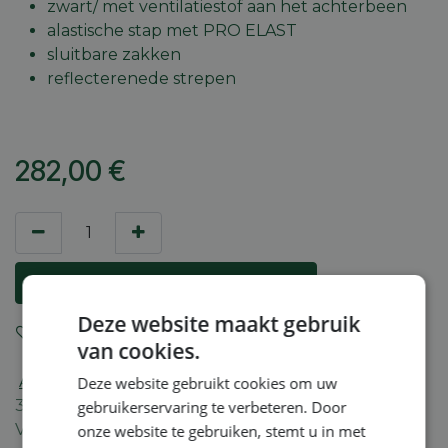
zwart/ met ventilatiestof aan het achterbeen
alastische stap met PRO ELAST
sluitbare zakken
reflecterenede strepen
282,00
€
Aan winkelmandje toevoegen
Deze website maakt gebruik
Toevoegen aan verlanglijst
van cookies.
Algemene voorwaarden
Deze website gebruikt cookies om uw
30-dagen geld terug garantie
gebruikerservaring te verbeteren. Door
Verzending: 2-5 werkdagen
onze website te gebruiken, stemt u in met