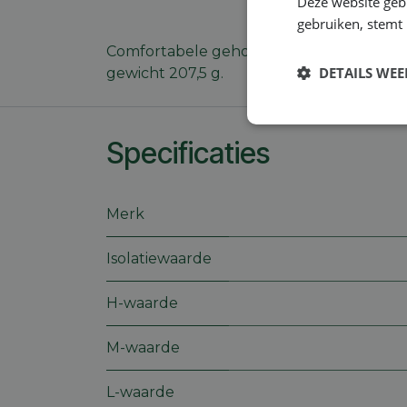
Deze website geb
gebruiken, stemt
Comfortabele gehoorbeschermer. Verstel
DETAILS WE
gewicht 207,5 g.
Strikt
noodzakelijk
Specificaties
Merk
Isolatiewaarde
S
H-waarde
Strikt noodzakelijke
accountbeheer. De we
M-waarde
Naam
session_id
L-waarde