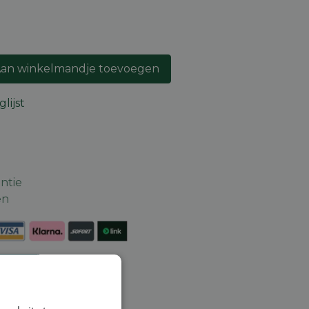
an winkelmandje toevoegen
lijst
ntie
en