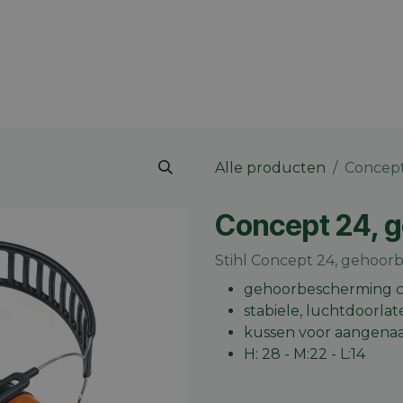
 merk
Contact
Vacatures
Onze winkels
Blog
Alle producten
Concept
Concept 24, 
Stihl Concept 24, gehoo
gehoorbescherming c
stabiele, luchtdoorl
kussen voor aangena
H: 28 - M:22 - L:14