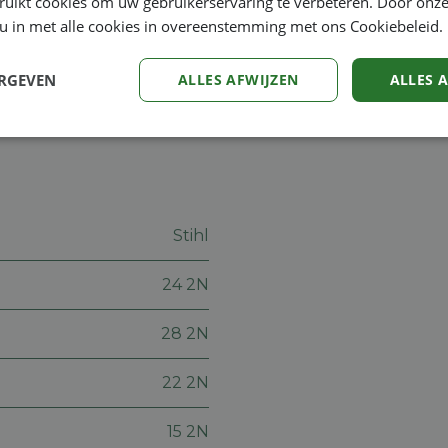
ruikt cookies om uw gebruikerservaring te verbeteren. Door onze
 u in met alle cookies in overeenstemming met ons Cookiebeleid.
bare, actief ademende, stabiele metalen beugel en Sof
ERGEVEN
ALLES AFWIJZEN
ALLES 
Prestatie
Targeting
Functioneel
Stihl
24 2N
trikt noodzakelijk
Prestatie
Targeting
Functioneel
Niet-geclassificee
28 2N
 cookies maken de kernfunctionaliteiten van de website mogelijk, zoals gebruikersaanm
bsite kan niet goed worden gebruikt zonder de strikt noodzakelijke cookies.
Aanbieder
/
22 2N
Vervaldatum
Omschrijving
Domein
machineland.be
1 week
Dit cookie wordt gebruikt om een identificatie
15 2N
voor uw huidige sessie op de website. De sessi