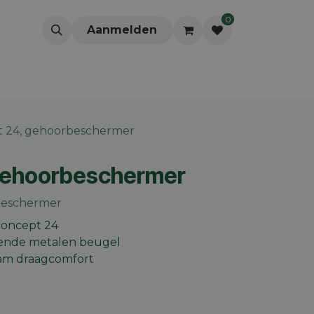
0
Aanmelden
 24, gehoorbeschermer
gehoorbeschermer
rbeschermer
oncept 24
atende metalen beugel
am draagcomfort