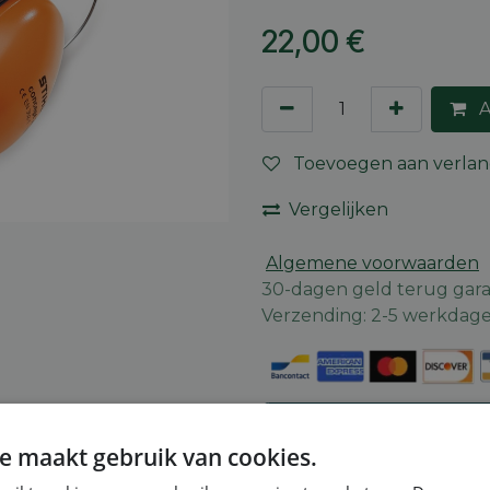
22,00
€
A
Toevoegen aan verlang
Vergelijken
Algemene voorwaarden
30-dagen geld terug gara
Verzending: 2-5 werkdag
Veiligheidsinstructies
e maakt gebruik van cookies.