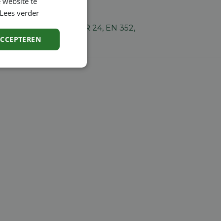
 website te
Lees verder
t-kussen. Conform SNR 24, EN 352,
ACCEPTEREN
Niet-
geclassificeerd
rd
elding en
code op te slaan
e ID wordt gebruikt