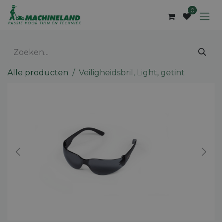
Overslaan naar inhoud
0
Alle producten
Veiligheidsbril, Light, getint