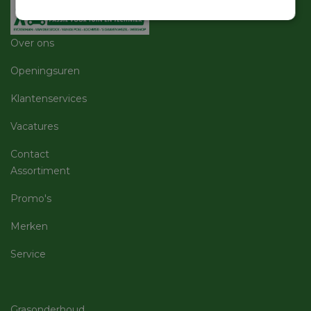
Strikt
Prestatie
Targeting
noodzakelijk
Over ons
Openingsuren
Functioneel
Niet-
geclassificeerd
Klantenservices
Vacatures
Contact
Assortiment
Strikt noodzakelijk
Prestatie
Targeting
Promo's
Functioneel
Niet-geclassificeerd
Merken
Strikt noodzakelijke cookies maken de
kernfunctionaliteiten van de website mogelijk, zoals
Service
gebruikersaanmelding en accountbeheer. De
website kan niet goed worden gebruikt zonder de
strikt noodzakelijke cookies.
Aanbieder
/
Grasonderhoud