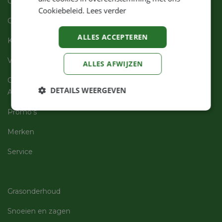
Over ons
Cookiebeleid.
Lees verder
Openingsuren
ALLES ACCEPTEREN
Klantenservices
Vacatures
ALLES AFWIJZEN
Contact
DETAILS WEERGEVEN
Assortiment
Strikt
Prestatie
Targeting
Promo's
noodzakelijk
Merken
Service
Functioneel
Niet-
geclassificeerd
Grasonderhoud
Snoeien en zagen