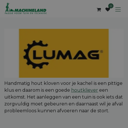
Overslaan naar inhoud
0
​Handmatig hout kloven voor je kachel is een pittige
klus en daarom is een goede
houtkliever
een
uitkomst. Het aanleggen van een tuin is ook iets dat
zorgvuldig moet gebeuren en daarnaast wil je afval
probleemloos kunnen afvoeren naar de stort.