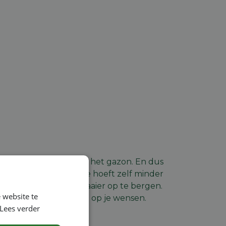
, maar verspreid over het gazon. En dus
sbesparing op, want je hoeft zelf minder
te nodig om de grasmaaier op te bergen.
 website te
ine het beste aansluit op je wensen.
Lees verder