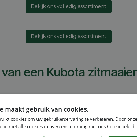
Bekijk ons volledig assortiment
Bekijk ons volledig assortiment
van een Kubota zitmaaier
e gemakken voorzien. Het maaisel wordt niet opgevangen
g! De robuuste grasmaaier levert je ook een enorme tijd
e maakt gebruik van cookies.
 een kostbare investering en je hebt ook voldoende ruim
ruikt cookies om uw gebruikerservaring te verbeteren. Door onze
p een goed advies. We leggen je graag uit welke maaimach
 u in met alle cookies in overeenstemming met ons Cookiebeleid.