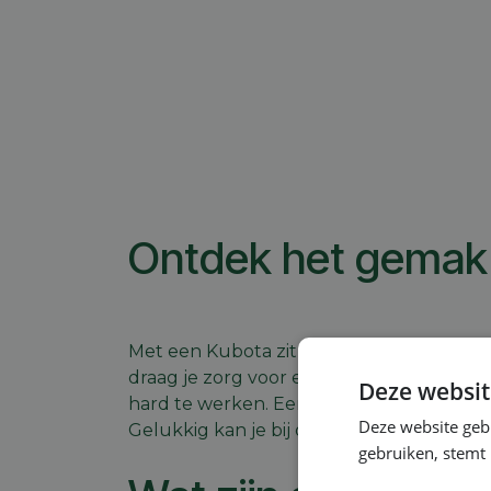
Ontdek het gemak 
Met een Kubota zitmaaier ben je van all
draag je zorg voor een perfecte bemestin
Deze websit
hard te werken. Een Kubota zitmaaier is
Deze website geb
Gelukkig kan je bij ons altijd rekenen o
gebruiken, stemt