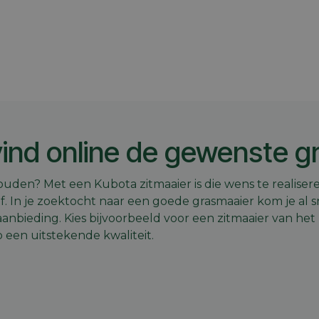
 merk
Contact
Vacatures
Onze winkels
Blog
vind online de gewenste g
ouden? Met een Kubota zitmaaier is die wens te realiseren
f. In je zoektocht naar een goede grasmaaier kom je al s
 aanbieding. Kies bijvoorbeeld voor een zitmaaier van he
 een uitstekende kwaliteit.