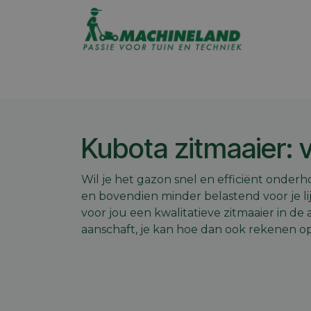
Overslaan naar inhoud
Assortiment
Promoties
Winkel op
Kubota zitmaaier: 
Wil je het gazon snel en efficiënt onderh
en bovendien minder belastend voor je lij
voor jou een kwalitatieve zitmaaier in de
aanschaft, je kan hoe dan ook rekenen op