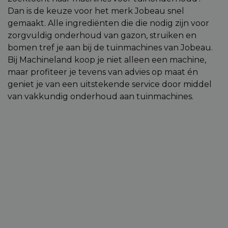
Functioneel
Niet-
Dan is de keuze voor het merk Jobeau snel
geclassificeerd
gemaakt. Alle ingrediënten die die nodig zijn voor
zorgvuldig onderhoud van gazon, struiken en
bomen tref je aan bij de tuinmachines van Jobeau.
Bij Machineland koop je niet alleen een machine,
maar profiteer je tevens van advies op maat én
geniet je van een uitstekende service door middel
Strikt noodzakelijk
Prestatie
Targeting
van vakkundig onderhoud aan tuinmachines.
Functioneel
Niet-geclassificeerd
Strikt noodzakelijke cookies maken de
kernfunctionaliteiten van de website mogelijk, zoals
gebruikersaanmelding en accountbeheer. De
website kan niet goed worden gebruikt zonder de
strikt noodzakelijke cookies.
Aanbieder
/
Naam
Vervaldatum
Omschri
Domein
session_id
machineland.be
1 week
Dit cook
gebruik
identifi
op te sl
uw huidi
op de we