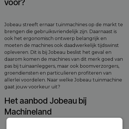
voor?
Jobeau streeft ernaar tuinmachines op de markt te
brengen die gebruiksvriendelijk zijn. Daarnaast is
ook het ergonomisch ontwerp belangrijk en
moeten de machines ook daadwerkelijk tijdswinst
opleveren. Dit is bij Jobeau beslist het geval en
daarom komen de machines van dit merk goed van
pas bij tuinaanleggers, maar ook boomverzorgers,
groendiensten en particulieren profiteren van
allerlei voordelen. Naar welke Jobeau tuinmachine
gaat jouw voorkeur uit?
Het aanbod Jobeau bij
Machineland