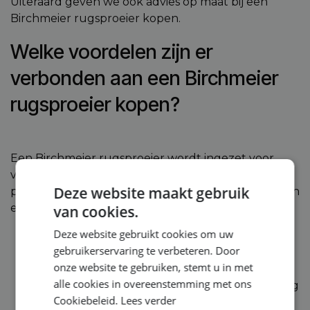
Uiteraard geven we ook advies op maat bij een
Birchmeier rugsproeier kopen.
Welke voordelen zijn er
verbonden aan een Birchmeier
rugsproeier kopen?
Een Birchmeier rugsproeier wordt ingezet voor
verschillende doeleinden, zowel professionele als
Deze website maakt gebruik
particuliere. Wat zijn de belangrijkste voordelen van
een rugsproeier Birchmeier?
van cookies.
Deze website gebruikt cookies om uw
Een Birchmeier rugsproeier beschikt over een
gebruikerservaring te verbeteren. Door
robuust en ergonomisch design, dit voorkomt
onze website te gebruiken, stemt u in met
allerlei lichamelijke ongemakken;
alle cookies in overeenstemming met ons
Een rugsproeier Birchmeier is compact, krachtig
Cookiebeleid.
Lees verder
en handig in gebruik;