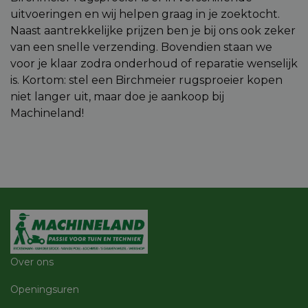
pagina n
Google
pagina. 
uitvoeringen en wij helpen graag in je zoektocht.
Privacy Policy
geen per
Naast aantrekkelijke prijzen ben je bij ons ook zeker
gegeven
van een snelle verzending. Bovendien staan we
CookieScriptConsent
5 maanden 4
Deze co
CookieScript
weken
gebruikt
machineland.be
voor je klaar zodra onderhoud of reparatie wenselijk
Cookie-
Script.c
is. Kortom: stel een Birchmeier rugsproeier kopen
om de
niet langer uit, maar doe je aankoop bij
cookiev
van bezo
Machineland!
onthoud
cookie-
van Coo
Script.c
noodzak
correct 
Aanbieder
Aanbieder
/
/
Naam
Naam
Vervaldatum
Vervaldatum
Omschrijving
Omsch
Domein
Aanbieder
Domein
/
Naam
Vervaldatum
Omschri
Domein
frontend_lang
_vis_opt_exp_36_combi
machineland.be
.machineland.be
1 jaar
3 maanden 1
Dit cookie
Over ons
week
wordt gebruikt
_ga
1 jaar 1
Deze coo
Google LLC
Aanbieder
/
Naam
Vervaldatum
Omschrijving
om de
maand
gekoppe
.machineland.be
Domein
taalinstellingen
Openingsuren
Google U
van de
Analytic
_uetvid
1 jaar
Dit is een cookie 
Microsoft
gebruiker op te