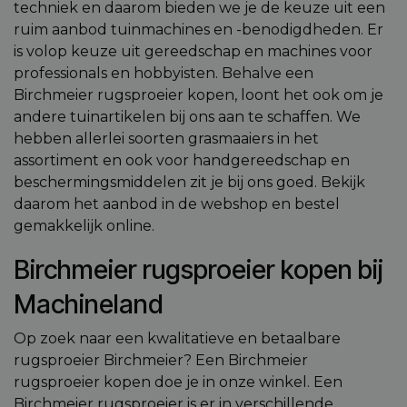
techniek en daarom bieden we je de keuze uit een
Functioneel
Niet-geclassificeerd
ruim aanbod tuinmachines en -benodigdheden. Er
is volop keuze uit gereedschap en machines voor
Strikt noodzakelijke cookies maken de
kernfunctionaliteiten van de website mogelijk, zoals
professionals en hobbyisten. Behalve een
gebruikersaanmelding en accountbeheer. De
Birchmeier rugsproeier kopen, loont het ook om je
website kan niet goed worden gebruikt zonder de
strikt noodzakelijke cookies.
andere tuinartikelen bij ons aan te schaffen. We
hebben allerlei soorten grasmaaiers in het
Aanbieder
/
Naam
Vervaldatum
Omschri
Domein
assortiment en ook voor handgereedschap en
session_id
machineland.be
1 week
Dit cook
beschermingsmiddelen zit je bij ons goed. Bekijk
gebruik
daarom het aanbod in de webshop en bestel
identifi
op te sl
gemakkelijk online.
uw huidi
op de we
sessie I
Birchmeier rugsproeier kopen bij
gebruik
veilige e
consiste
Machineland
gebruike
te beho
ervoor t
Op zoek naar een kwalitatieve en betaalbare
dat pagi
wijzigin
rugsproeier Birchmeier? Een Birchmeier
item sele
rugsproeier kopen doe je in onze winkel. Een
worden
onthoud
Birchmeier rugsproeier is er in verschillende