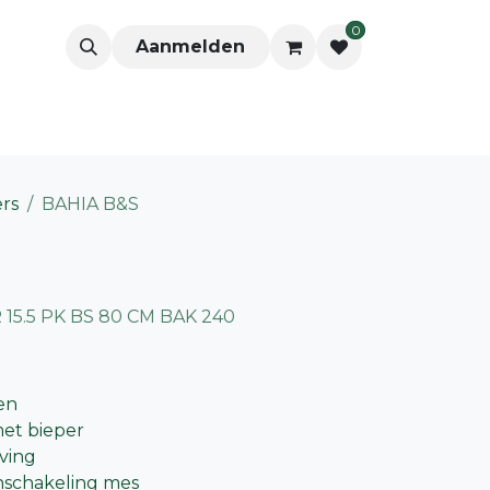
0
Aanmelden
ers
BAHIA B&S
15.5 PK BS 80 CM BAK 240
en
met bieper
jving
nschakeling mes