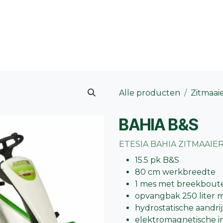
 merk
Contact
Vacatures
Onze winkels
Blog
Alle producten
Zitmaai
BAHIA B&S
ETESIA BAHIA ZITMAAIER 
15.5 pk B&S
80 cm werkbreedte
1 mes met breekbout
opvangbak 250 liter 
hydrostatische aandri
elektromagnetische i