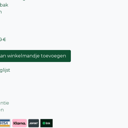
 bak
n
0
€
an winkelmandje toevoegen
lijst
ntie
en