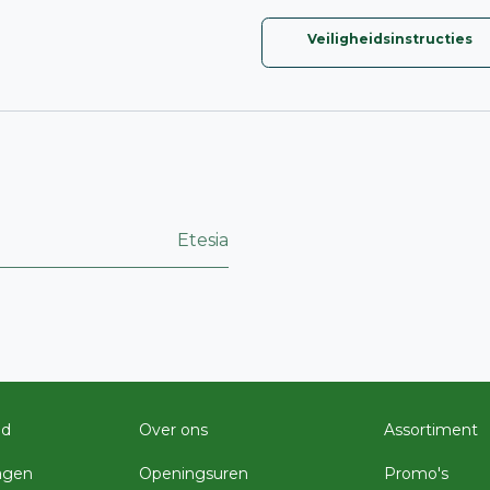
Veiligheidsinstructies
Etesia
ud
Over ons
Assortiment
agen
Openingsuren
Promo's