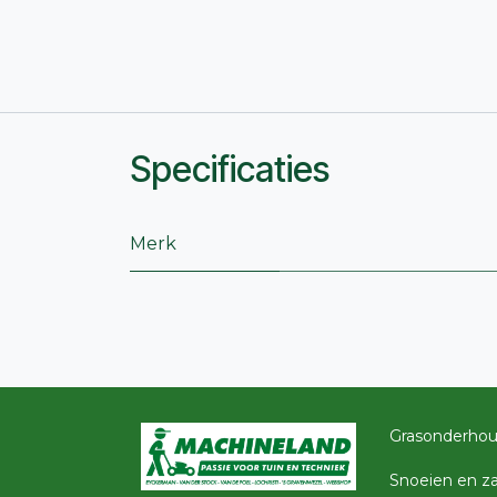
Specificaties
Merk
Grasonderho
Snoeien en z