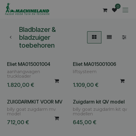
Overslaan naar inhoud
0
Bladblazer &
bladzuiger
toebehoren
Eliet MA015001004
Eliet MA015001006
aanhangwagen
liftsysteem
truckloader
1.820,00
€
1.109,00
€
ZUIGDARMKIT VOOR MV
Zuigdarm kit QV model
billy goat zuigdarm mv
billy goat zuigdarlm kit qv
model
modellen
712,00
€
645,00
€