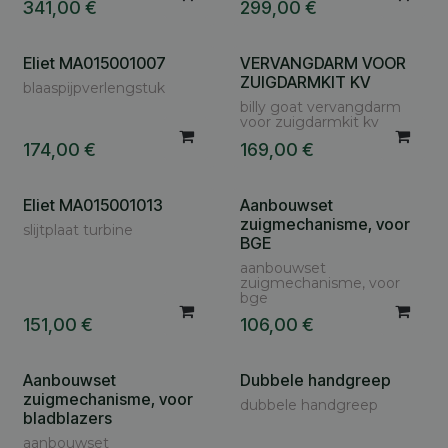
341,00
€
299,00
€
Eliet MA015001007
VERVANGDARM VOOR
ZUIGDARMKIT KV
blaaspijpverlengstuk
billy goat vervangdarm
voor zuigdarmkit kv
174,00
€
169,00
€
Eliet MA015001013
Aanbouwset
zuigmechanisme, voor
slijtplaat turbine
BGE
aanbouwset
zuigmechanisme, voor
bge
151,00
€
106,00
€
Aanbouwset
Dubbele handgreep
zuigmechanisme, voor
dubbele handgreep
bladblazers
aanbouwset