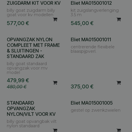
ZUIGDARM KIT VOOR KV
Eliet MA015001012
billy goat zuigdarm billy
kit zuigslangverlenging
goat voor kv modellen
3.5 m
577,00
€
545,00
€
OPVANGZAK NYLON
Eliet MA015001011
COMPLEET MET FRAME
centrerende flexibele
& SLUITINGEN -
blaaspijpverl.
STANDAARD ZAK
billy goat standaard
opvangzak voor mv
model
479,99
€
375,00
€
480,00
€
STANDAARD
Eliet MA015001005
OPVANGZAK
gestel op zwenkzwielen
NYLON/VILT VOOR KV
billy goat opvangbak vilt
nylon standaard