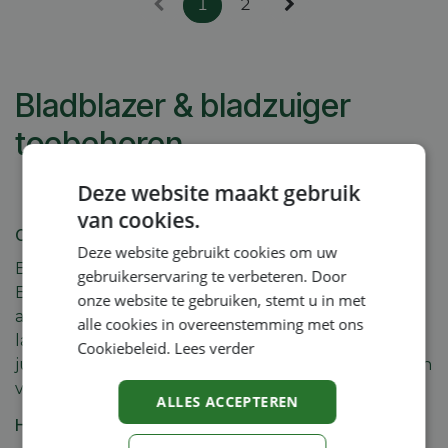
1
2
Bladblazer & bladzuiger
toebehoren
Deze website maakt gebruik
van cookies.
Op zoek naar de juiste Bladblazer Toebehoren?
Deze website gebruikt cookies om uw
Bij Machineland vind je een ruim assortiment aan
gebruikerservaring te verbeteren. Door
Bladblazer Toebehoren voor zowel professioneel
onze website te gebruiken, stemt u in met
als particulier gebruik. Of je nu actief bent in de
alle cookies in overeenstemming met ons
landbouw, tuinbouw, bosbouw of industrie: de
Cookiebeleid.
Lees verder
juiste Bladblazer Toebehoren helpt je efficiënter en
veiliger te werken, met betere resultaten.
ALLES ACCEPTEREN
Hoogwaardige Bladblazer Toebehoren met deskundig