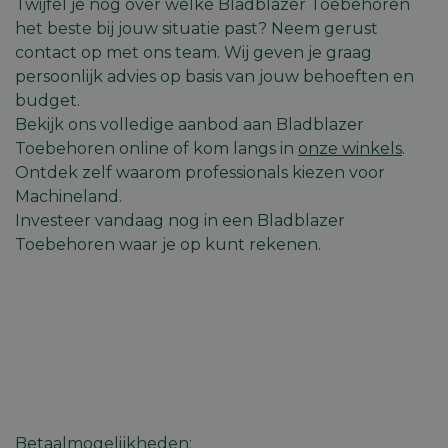
Twijfel je nog over welke Bladblazer Toebehoren
gebruikersaanmelding en accountbeheer. De
website kan niet goed worden gebruikt zonder de
het beste bij jouw situatie past? Neem gerust
strikt noodzakelijke cookies.
contact op met ons team. Wij geven je graag
Aanbieder
/
Naam
Vervaldatum
Omschri
persoonlijk advies op basis van jouw behoeften en
Domein
budget.
session_id
machineland.be
1 week
Dit cook
Bekijk ons volledige aanbod aan Bladblazer
gebruik
identifi
Toebehoren online of kom langs in
onze winkels
.
op te sl
uw huidi
Ontdek zelf waarom professionals kiezen voor
op de we
Machineland.
sessie I
gebruik
Investeer vandaag nog in een Bladblazer
veilige e
consiste
Toebehoren waar je op kunt rekenen.
gebruike
te beho
ervoor t
dat pagi
wijzigin
item sele
worden
onthoud
pagina n
Google
pagina. 
Privacy Policy
geen per
gegeven
CookieScriptConsent
5 maanden 4
Deze co
CookieScript
Betaalmogelijkheden
:
weken
gebruikt