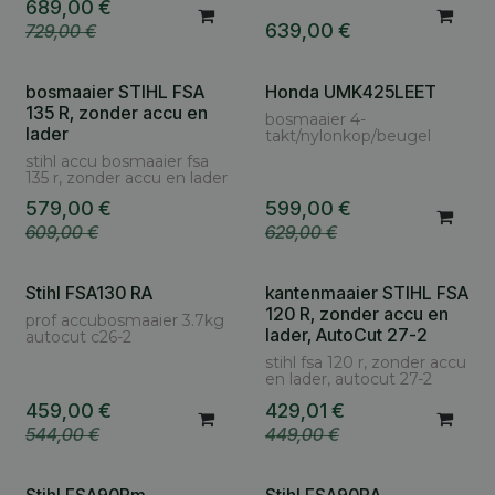
689,00
€
639,00
€
729,00
€
bosmaaier STIHL FSA
Honda UMK425LEET
135 R, zonder accu en
bosmaaier 4-
lader
takt/nylonkop/beugel
stihl accu bosmaaier fsa
135 r, zonder accu en lader
579,00
€
599,00
€
609,00
€
629,00
€
Stihl FSA130 RA
kantenmaaier STIHL FSA
120 R, zonder accu en
prof accubosmaaier 3.7kg
lader, AutoCut 27-2
autocut c26-2
stihl fsa 120 r, zonder accu
en lader, autocut 27-2
459,00
€
429,01
€
544,00
€
449,00
€