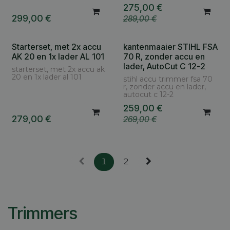
275,00
€
299,00
€
289,00
€
Starterset, met 2x accu
kantenmaaier STIHL FSA
AK 20 en 1x lader AL 101
70 R, zonder accu en
lader, AutoCut C 12-2
starterset, met 2x accu ak
20 en 1x lader al 101
stihl accu trimmer fsa 70
r, zonder accu en lader,
autocut c 12-2
259,00
€
279,00
€
269,00
€
1
2
Trimmers