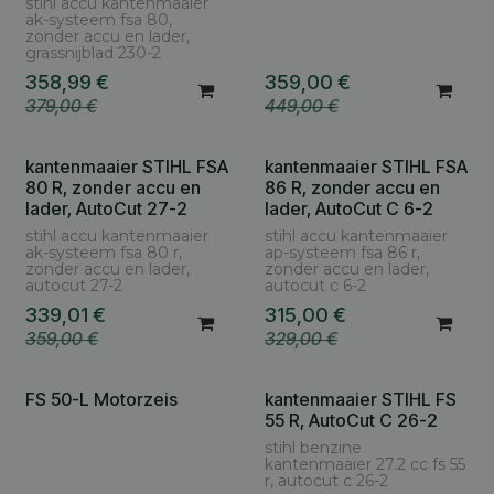
stihl accu kantenmaaier
ak-systeem fsa 80,
zonder accu en lader,
grassnijblad 230-2
358,99
€
359,00
€
379,00
€
449,00
€
kantenmaaier STIHL FSA
kantenmaaier STIHL FSA
80 R, zonder accu en
86 R, zonder accu en
lader, AutoCut 27-2
lader, AutoCut C 6-2
stihl accu kantenmaaier
stihl accu kantenmaaier
ak-systeem fsa 80 r,
ap-systeem fsa 86 r,
zonder accu en lader,
zonder accu en lader,
autocut 27-2
autocut c 6-2
339,01
€
315,00
€
359,00
€
329,00
€
FS 50-L Motorzeis
kantenmaaier STIHL FS
55 R, AutoCut C 26-2
stihl benzine
kantenmaaier 27.2 cc fs 55
r, autocut c 26-2