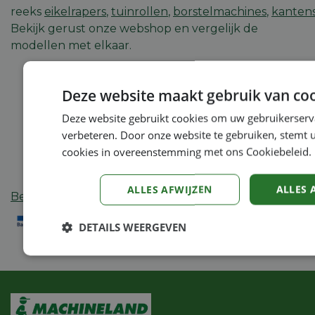
reeks
eikelrapers
,
tuinrollen
,
borstelmachines
,
kantens
Bekijk gerust onze webshop en vergelijk de
modellen met elkaar.
Deze website maakt gebruik van coo
Deze website gebruikt cookies om uw gebruikerserv
verbeteren. Door onze website te gebruiken, stemt u
cookies in overeenstemming met ons Cookiebeleid.
ALLES AFWIJZEN
ALLES 
Betaalmogelijkheden
:
DETAILS WEERGEVEN
Strikt
Prestatie
Targeting
noodzakelijk