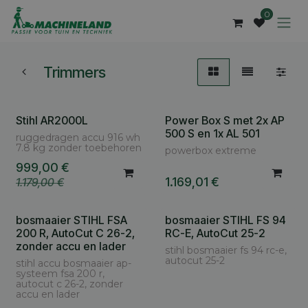
Overslaan naar inhoud
0
Trimmers
Stihl AR2000L
Power Box S met 2x AP
500 S en 1x AL 501
ruggedragen accu 916 wh
7.8 kg zonder toebehoren
powerbox extreme
999,00
€
1.169,01
€
1.179,00
€
bosmaaier STIHL FSA
bosmaaier STIHL FS 94
200 R, AutoCut C 26-2,
RC-E, AutoCut 25-2
zonder accu en lader
stihl bosmaaier fs 94 rc-e,
autocut 25-2
stihl accu bosmaaier ap-
systeem fsa 200 r,
autocut c 26-2, zonder
accu en lader