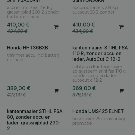
Stihl FSA90Rm
Stihl FSA90RA
accumotorzeis 2.8 kg
accumotorzeis 2.8 kg
grassnijblad 260-2 zonder
autocut 25-2 zonder
batterij en lader
410,00
€
410,00
€
434,00
€
434,00
€
Honda HHT36BXB
kantenmaaier STIHL FSA
110 R, zonder accu en
trimmer accu incl batterij
lader, AutoCut C 12-2
en lader
stihl accu kantenmaaier
ap-systeem stihl fsa 110 r,
zonder accu en lader,
autocut c 12-2
389,00
€
369,00
€
427,00
€
379,00
€
kantenmaaier STIHL FSA
Honda UMS425 ELNET
80, zonder accu en
bosmaaier 25 cc nylonkop
lader, grassnijblad 230-
promotie
2