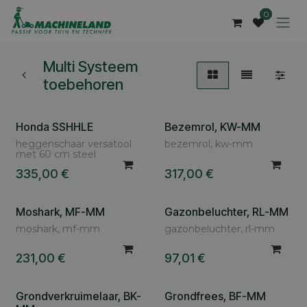
Overslaan naar inhoud
0
Multi Systeem
toebehoren
Honda SSHHLE
Bezemrol, KW-MM
heggenschaar versatool
bezemrol, kw-mm
met 60 cm steel
335,00
€
317,00
€
Moshark, MF-MM
Gazonbeluchter, RL-MM
moshark, mf-mm
gazonbeluchter, rl-mm
231,00
€
97,01
€
Grondverkruimelaar, BK-
Grondfrees, BF-MM