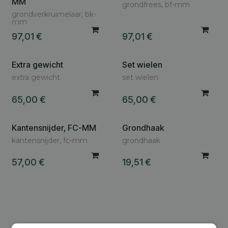
MM
grondfrees, bf-mm
grondverkruimelaar, bk-
mm
97,01
€
97,01
€
Extra gewicht
Set wielen
extra gewicht
set wielen
65,00
€
65,00
€
Kantensnijder, FC-MM
Grondhaak
kantensnijder, fc-mm
grondhaak
57,00
€
19,51
€