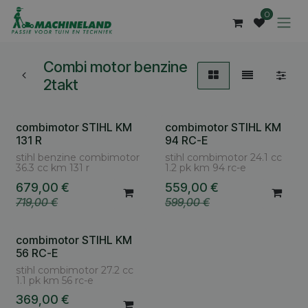
Overslaan naar inhoud
0
Combi motor benzine
2takt
combimotor STIHL KM
combimotor STIHL KM
131 R
94 RC-E
stihl benzine combimotor
stihl combimotor 24.1 cc
36.3 cc km 131 r
1.2 pk km 94 rc-e
679,00
€
559,00
€
719,00
€
599,00
€
combimotor STIHL KM
56 RC-E
stihl combimotor 27.2 cc
1.1 pk km 56 rc-e
369,00
€