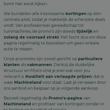
komt hier eerst kijken.
Functioneel
Niet-
geclassificeerd
We bundelen alle interessante
kortingen
op één
centrale plek, zodat je makkelijk de scherpste deals
vindt. Van professioneel gereedschap tot
tuinmachines, de promo’s zijn steeds
tijdelijk
en
zolang de voorraad strekt
. Het loont dus om deze
pagina regelmatig te bezoeken om geen enkele
Strikt noodzakelijk
Prestatie
Targeting
actie te missen.
Functioneel
Niet-geclassificeerd
Onze promoties zijn zowel gericht op
particuliere
Strikt noodzakelijke cookies maken de
klanten
als
vakmannen
. Dankzij de duidelijke
kernfunctionaliteiten van de website mogelijk, zoals
structuur en filters vind je snel wat voor jou
gebruikersaanmelding en accountbeheer. De
website kan niet goed worden gebruikt zonder de
relevant is.
Kwaliteit aan verlaagde prijzen
: dat is
strikt noodzakelijke cookies.
waar
Machineland
voor staat. Laat je verrassen door
Aanbieder
/
ons aanbod en bespaar op je volgende aankoop.
Naam
Vervaldatum
Omschri
Domein
session_id
machineland.be
1 week
Dit cook
Bezoek regelmatig de
Promo’s-pagina
van
gebruik
Machineland
en profiteer van kortingen zonder in
identifi
op te sl
te boeten op kwaliteit of service.