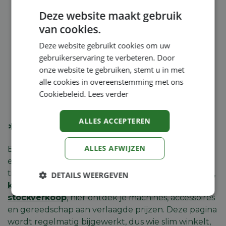
27.2 cc hs 45, 60 cm
staal 46 cm st140ohv
zelfrijdend
Deze website maakt gebruik
369,00
€
319,00
€
van cookies.
389,00
€
349,00
€
Deze website gebruikt cookies om uw
gebruikerservaring te verbeteren. Door
onze website te gebruiken, stemt u in met
1
2
3
4
alle cookies in overeenstemming met ons
Cookiebeleid.
Lees verder
ALLES ACCEPTEREN
*Acties*
ALLES AFWIJZEN
Bij Machineland vind je op onze
Promo’s-pagina
een overzicht van alle actuele aanbiedingen en
tijdelijke acties. Of het nu gaat om
cashbackacties
,
DETAILS WEERGEVEN
kortingen wegens einde reeks
, of een
snelle
Strikt
Prestatie
Targeting
stockverkoop
, hier ontdek je machines, accessoires
noodzakelijk
en gereedschap aan verlaagde prijzen. Deze pagina
wordt regelmatig bijgewerkt, dus wie slim winkelt,