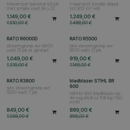
trilstamper benzine 6.5 pk
maairobot zonder draad
met smalle voet 36 x 22
tot 500 m² wifi
1.149,00
€
1.249,00
€
1.510,00
€
1.499,00
€
RATO R6000D
RATO R5500
stroomgroep avr 6000
rato stroomgroep avr
watt 13 pk el. gestart
5500 watt 12 pk
1.049,00
€
919,00
€
1.319,00
€
1.149,00
€
RATO R3800
bladblazer STIHL BR
600
rato stroomgroep avr
3500 watt 7 pk
stihl br 600 bladblazer op
de rug 64.8 cc 9.8 kg 1150
m³/h
849,00
€
889,00
€
1.069,00
€
959,00
€