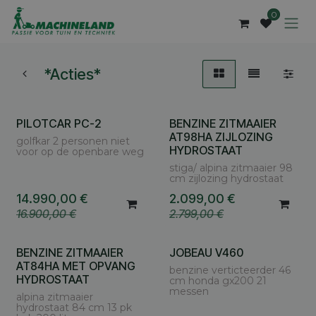
Overslaan naar inhoud
0
*Acties*
PILOTCAR PC-2
BENZINE ZITMAAIER
AT98HA ZIJLOZING
golfkar 2 personen niet
HYDROSTAAT
voor op de openbare weg
stiga/ alpina zitmaaier 98
cm zijlozing hydrostaat
14.990,00
€
2.099,00
€
16.900,00
€
2.799,00
€
BENZINE ZITMAAIER
JOBEAU V460
AT84HA MET OPVANG
benzine verticteerder 46
HYDROSTAAT
cm honda gx200 21
messen
alpina zitmaaier
hydrostaat 84 cm 13 pk