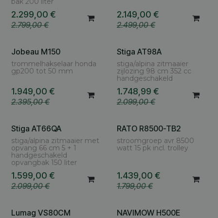
bak 200 liter
2.299,00
€
2.149,00
€
2.799,00
€
2.499,00
€
Jobeau M150
Stiga AT98A
trommelhakselaar honda
stiga/alpina zitmaaier
gp200 tot 50 mm
zijlozing 98 cm 352 cc
handgeschakeld
1.949,00
€
1.748,99
€
2.395,00
€
2.099,00
€
Stiga AT66QA
RATO R8500-TB2
stiga/alpina zitmaaier met
stroomgroep avr 8500
opvang 66 cm 5 + 1
watt 15 pk incl. trolley
handgeschakeld
opvangbak 150 liter
1.599,00
€
1.439,00
€
2.099,00
€
1.799,00
€
Lumag VS80CM
NAVIMOW H500E